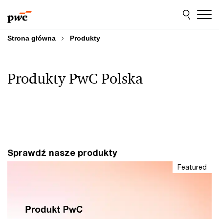
Przejdź
Przejdź
do
do
treści
stopki
Strona główna
Produkty
Produkty PwC Polska
Sprawdź nasze produkty
Featured