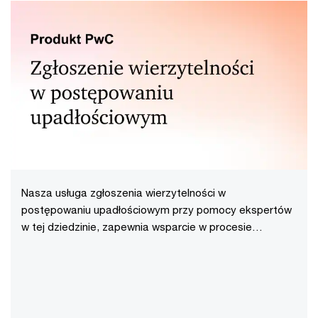
Nasza usługa zgłoszenia wierzytelności w
postępowaniu upadłościowym przy pomocy ekspertów
w tej dziedzinie, zapewnia wsparcie w procesie
odzyskania należności od upadłych dłużników,
oszczędzając czas i ograniczając ryzyko błędów
proceduralnych.