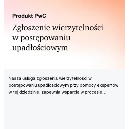
Nasza usługa zgłoszenia wierzytelności w
postępowaniu upadłościowym przy pomocy ekspertów
w tej dziedzinie, zapewnia wsparcie w procesie
odzyskania należności od upadłych dłużników,
oszczędzając czas i ograniczając ryzyko błędów
proceduralnych.