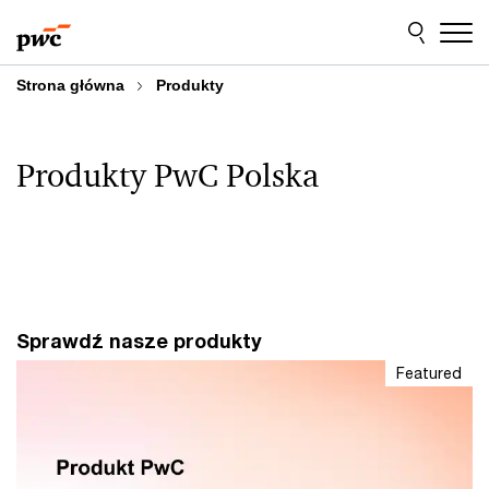
Przejdź
Przejdź
do
do
treści
stopki
Strona główna
Produkty
Produkty PwC Polska
Sprawdź nasze produkty
Featured